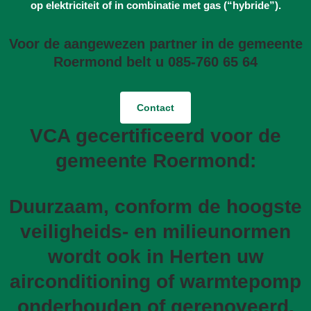
op elektriciteit of in combinatie met gas (“hybride”).
Voor de aangewezen partner in de gemeente
Roermond belt u 085-760 65 64
Contact
VCA gecertificeerd voor de
gemeente Roermond:
Duurzaam, conform de hoogste
veiligheids- en milieunormen
wordt ook in Herten uw
airconditioning of warmtepomp
onderhouden of gerenoveerd.