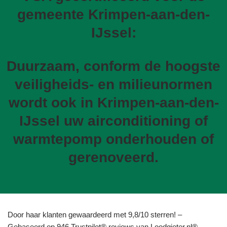
gemeente Krimpen-aan-den-
IJssel:
Duurzaam, conform de hoogste
veiligheids- en milieunormen
wordt ook in Krimpen-aan-den-
IJssel uw airconditioning of
warmtepomp onderhouden of
gerenoveerd.
Door haar klanten gewaardeerd met 9,8/10 sterren! –
Gebaseerd op 946 Trustpilot® reviews van Loodgieter.nl®