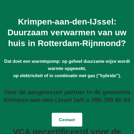
Krimpen-aan-den-IJssel:
Duurzaam verwarmen van uw
huis in Rotterdam-Rijnmond?
Dat doet een warmtepomp: op geheel duurzame wijze wordt
warmte opgewekt,
op elektriciteit of in combinatie met gas (“hybride”).
Voor de aangewezen partner in de gemeente
Krimpen-aan-den-IJssel belt u 085-760 65 64
Contact
VCA gecertificeerd voor de