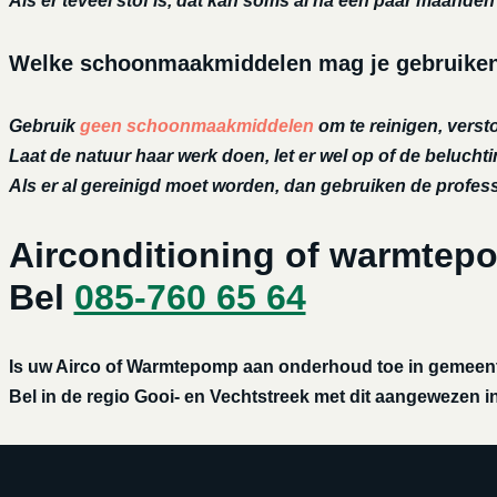
Als er teveel stof is, dat kan soms al na een paar maanden h
Welke schoonmaakmiddelen mag je gebruiken 
Gebruik
geen schoonmaakmiddelen
om te reinigen, versto
Laat de natuur haar werk doen, let er wel op of de belucht
Als er al gereinigd moet worden, dan gebruiken de profe
Airconditioning of warmte
Bel
085-760 65 64
Is uw Airco of Warmtepomp aan onderhoud toe in gemeent
Bel in de regio Gooi- en Vechtstreek met dit aangewezen ins