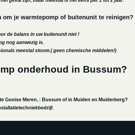
et geval zijn, maar meestal is het eens per 1 tot 2 jaar
.
om je warmtepomp of buitenunit te reinigen?
or de balans in uw buitenunit niet !
ing nog aanwezig is.
ssionals meestal stoom.( geen chemische middelen!)
pomp onderhoud in Bussum?
e Gooise Meren, : Bussum of in Muiden en Muiderberg?
tallatietechniekbedrijf.