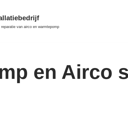
llatiebedrijf
 & reparatie van airco en warmtepomp
p en Airco se