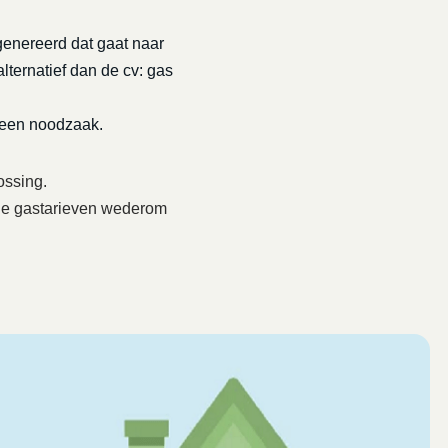
genereerd dat gaat naar
lternatief dan de cv: gas
 een noodzaak.
ossing.
6 de gastarieven wederom