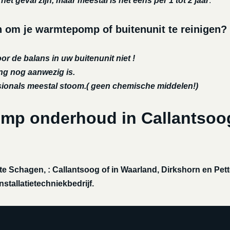
et geval zijn, maar meestal is het eens per 1 tot 2 jaar
.
om je warmtepomp of buitenunit te reinigen?
or de balans in uw buitenunit niet !
ing nog aanwezig is.
ssionals meestal stoom.( geen chemische middelen!)
omp onderhoud in Callantsoo
 Schagen, : Callantsoog of in Waarland, Dirkshorn en Pet
stallatietechniekbedrijf.