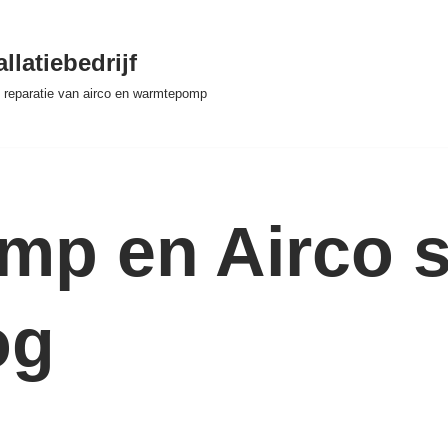
llatiebedrijf
 & reparatie van airco en warmtepomp
p en Airco se
og