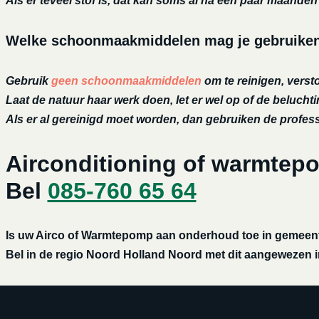
Als er teveel stof is, dat kan soms al na een paar maanden h
Welke schoonmaakmiddelen mag je gebruiken 
Gebruik
geen schoonmaakmiddelen
om te reinigen, versto
Laat de natuur haar werk doen, let er wel op of de belucht
Als er al gereinigd moet worden, dan gebruiken de profe
Airconditioning of warmtep
Bel
085-760 65 64
Is uw Airco of Warmtepomp aan onderhoud toe in gemeente
Bel in de regio Noord Holland Noord met dit aangewezen in