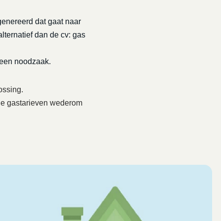
genereerd dat gaat naar
lternatief dan de cv: gas
 een noodzaak.
ossing.
6 de gastarieven wederom