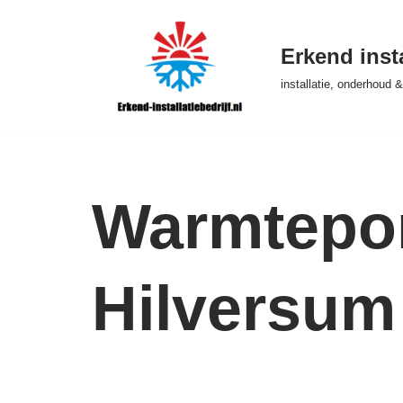
Ga
Erkend insta
naar
installatie, onderhoud
de
inhoud
Warmtepom
Hilversum