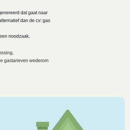
genereerd dat gaat naar
lternatief dan de cv: gas
 een noodzaak.
ossing.
6 de gastarieven wederom