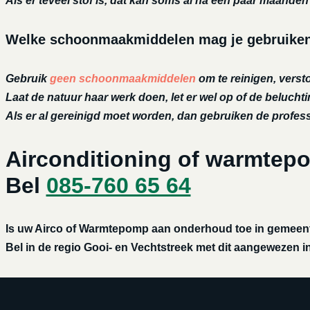
Als er teveel stof is, dat kan soms al na een paar maanden h
Welke schoonmaakmiddelen mag je gebruiken 
Gebruik
geen schoonmaakmiddelen
om te reinigen, versto
Laat de natuur haar werk doen, let er wel op of de belucht
Als er al gereinigd moet worden, dan gebruiken de profe
Airconditioning of warmtep
Bel
085-760 65 64
Is uw Airco of Warmtepomp aan onderhoud toe in gemeent
Bel in de regio Gooi- en Vechtstreek met dit aangewezen ins