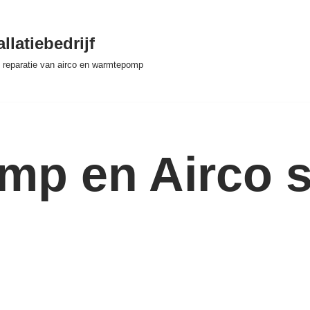
llatiebedrijf
 & reparatie van airco en warmtepomp
p en Airco se