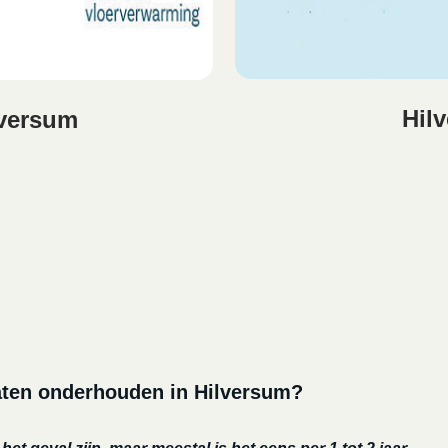
Hil
versum
laten onderhouden in Hilversum?