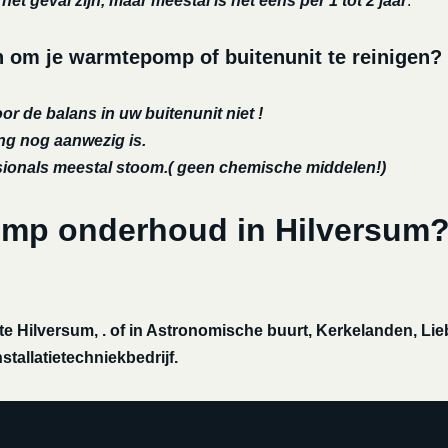
et geval zijn, maar meestal is het eens per 1 tot 2 jaar
.
om je warmtepomp of buitenunit te reinigen?
or de balans in uw buitenunit niet !
ing nog aanwezig is.
ssionals meestal stoom.( geen chemische middelen!)
omp onderhoud in Hilversum
e Hilversum, . of in Astronomische buurt, Kerkelanden, L
tallatietechniekbedrijf.