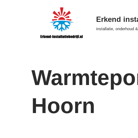
Ga
Erkend insta
naar
installatie, onderhoud
de
inhoud
Warmtepom
Hoorn