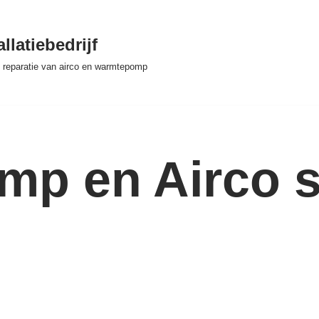
llatiebedrijf
 & reparatie van airco en warmtepomp
p en Airco se