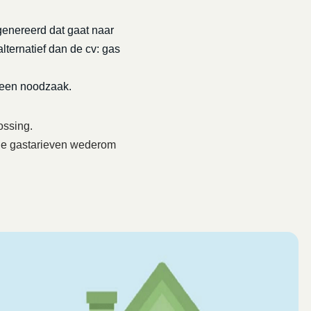
genereerd dat gaat naar
lternatief dan de cv: gas
 een noodzaak.
ossing.
6 de gastarieven wederom