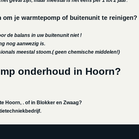
et geval zijn, maar meestal is het eens per 1 tot 2 jaar
.
om je warmtepomp of buitenunit te reinigen?
or de balans in uw buitenunit niet !
ing nog aanwezig is.
ssionals meestal stoom.( geen chemische middelen!)
omp onderhoud in Hoorn?
 Hoorn, . of in Blokker en Zwaag?
ietechniekbedrijf.