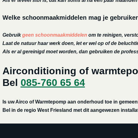
Als er teveel stof is, dat kan soms al na een paar maanden h
Welke schoonmaakmiddelen mag je gebruiken 
Gebruik
geen schoonmaakmiddelen
om te reinigen, versto
Laat de natuur haar werk doen, let er wel op of de belucht
Als er al gereinigd moet worden, dan gebruiken de profe
Airconditioning of warmtep
Bel
085-760 65 64
Is uw Airco of Warmtepomp aan onderhoud toe in gemeente
Bel in de regio West Friesland met dit aangewezen installat