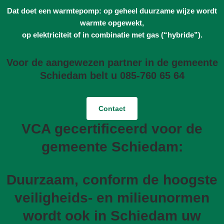
Dat doet een warmtepomp: op geheel duurzame wijze wordt
warmte opgewekt,
op elektriciteit of in combinatie met gas (“hybride”).
Voor de aangewezen partner in de gemeente
Schiedam belt u 085-760 65 64
Contact
VCA gecertificeerd voor de
gemeente Schiedam:
Duurzaam, conform de hoogste
veiligheids- en milieunormen
wordt ook in Schiedam uw