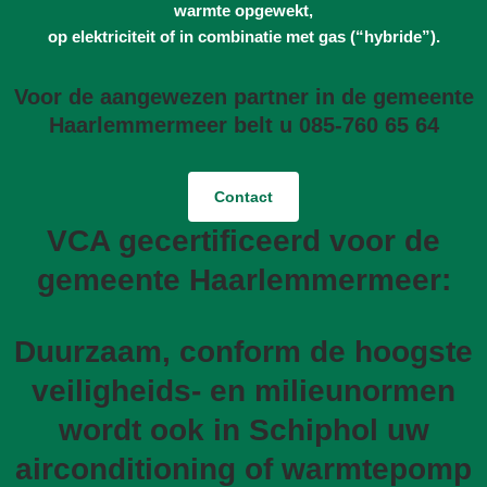
warmte opgewekt,
op elektriciteit of in combinatie met gas (“hybride”).
Voor de aangewezen partner in de gemeente
Haarlemmermeer belt u 085-760 65 64
Contact
VCA gecertificeerd voor de
gemeente Haarlemmermeer:
Duurzaam, conform de hoogste
veiligheids- en milieunormen
wordt ook in Schiphol uw
airconditioning of warmtepomp