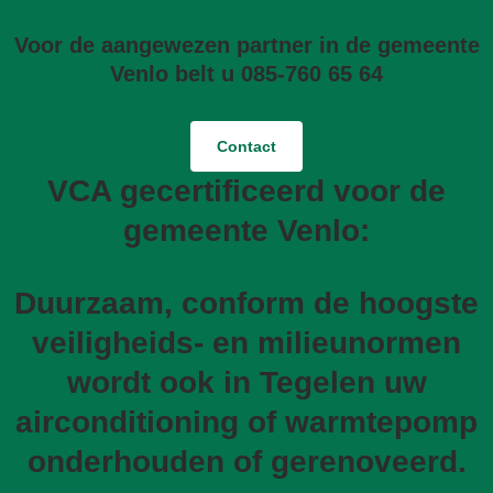
Voor de aangewezen partner in de gemeente
Venlo belt u 085-760 65 64
Contact
VCA gecertificeerd voor de
gemeente Venlo:
Duurzaam, conform de hoogste
veiligheids- en milieunormen
wordt ook in Tegelen uw
airconditioning of warmtepomp
onderhouden of gerenoveerd.