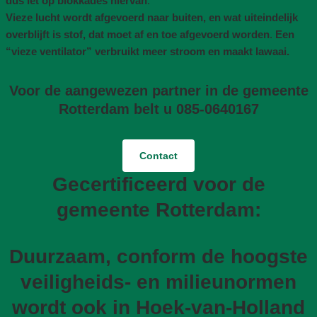
dus let op blokkades hiervan
.
Vieze lucht wordt afgevoerd naar buiten, en wat uiteindelijk
overblijft is stof, dat moet af en toe afgevoerd worden
.
Een
“vieze ventilator” verbruikt meer stroom en maakt lawaai.
Voor de aangewezen partner in de gemeente
Rotterdam belt u 085-0640167
Contact
Gecertificeerd voor de
gemeente Rotterdam:
Duurzaam, conform de hoogste
veiligheids- en milieunormen
wordt ook in Hoek-van-Holland