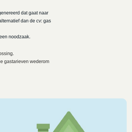
genereerd dat gaat naar
lternatief dan de cv: gas
 een noodzaak.
ossing.
6 de gastarieven wederom