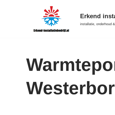
Ga
Erkend insta
naar
installatie, onderhoud
de
inhoud
Warmtepom
Westerbor