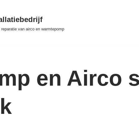
llatiebedrijf
 & reparatie van airco en warmtepomp
p en Airco se
k