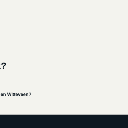
k?
 en Witteveen?