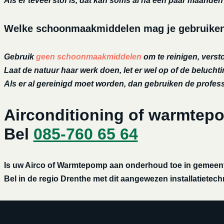
Als er teveel stof is, dat kan soms al na een paar maanden h
Welke schoonmaakmiddelen mag je gebruiken 
Gebruik
geen schoonmaakmiddelen
om te reinigen, versto
Laat de natuur haar werk doen, let er wel op of de belucht
Als er al gereinigd moet worden, dan gebruiken de profe
Airconditioning of warmtep
Bel
085-760 65 64
Is uw Airco of Warmtepomp aan onderhoud toe in gemeente
Bel in de regio Drenthe met dit aangewezen installatietechn