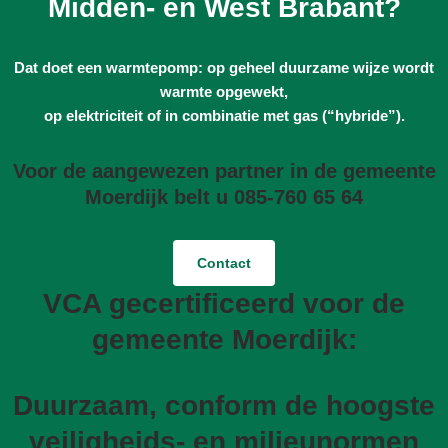
Midden- en West Brabant?
Dat doet een warmtepomp: op geheel duurzame wijze wordt
warmte opgewekt,
op elektriciteit of in combinatie met gas (“hybride”).
Voor de aangewezen partner in de gemeente
Moerdijk belt u 085-760 65 64
Contact
VCA gecertificeerd voor de
gemeente Moerdijk:
Duurzaam, conform de hoogste
veiligheids- en milieunormen