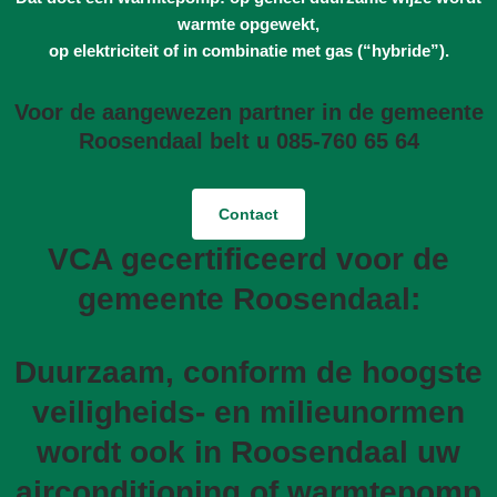
warmte opgewekt,
op elektriciteit of in combinatie met gas (“hybride”).
Voor de aangewezen partner in de gemeente
Roosendaal belt u 085-760 65 64
Contact
VCA gecertificeerd voor de
gemeente Roosendaal:
Duurzaam, conform de hoogste
veiligheids- en milieunormen
wordt ook in Roosendaal uw
airconditioning of warmtepomp