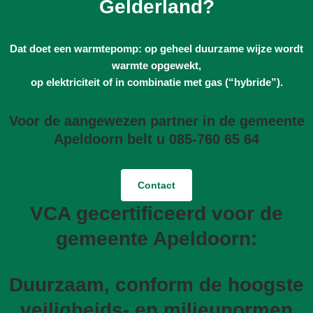
Gelderland?
Dat doet een warmtepomp: op geheel duurzame wijze wordt
warmte opgewekt,
op elektriciteit of in combinatie met gas (“hybride”).
Voor de aangewezen partner in de gemeente
Apeldoorn belt u 085-760 65 64
Contact
VCA gecertificeerd voor de
gemeente Apeldoorn:
Duurzaam, conform de hoogste
veiligheids- en milieunormen