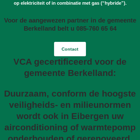
op elektriciteit of in combinatie met gas (“hybride”).
Voor de aangewezen partner in de gemeente
Berkelland belt u 085-760 65 64
Contact
VCA gecertificeerd voor de
gemeente Berkelland:
Duurzaam, conform de hoogste
veiligheids- en milieunormen
wordt ook in Eibergen uw
airconditioning of warmtepomp
onderhouden of gerenoveerd.