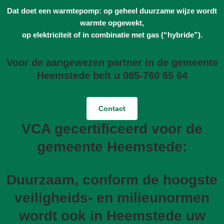
Dat doet een warmtepomp: op geheel duurzame wijze wordt
warmte opgewekt,
op elektriciteit of in combinatie met gas (“hybride”).
Voor de aangewezen partner in de gemeente
Heemstede belt u 085-760 65 64
Contact
VCA gecertificeerd voor de
gemeente Heemstede:
Duurzaam, conform de hoogste
veiligheids- en milieunormen
wordt ook in Heemstede uw