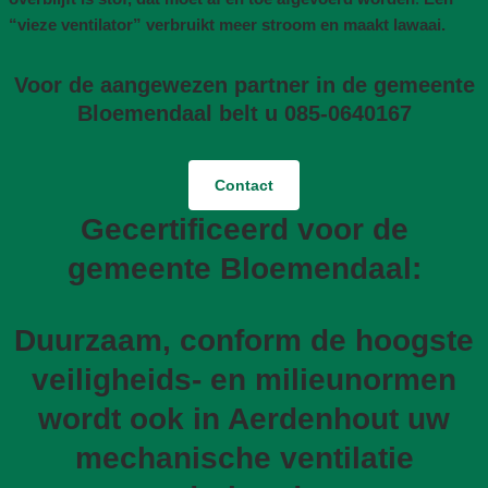
“vieze ventilator” verbruikt meer stroom en maakt lawaai.
Voor de aangewezen partner in de gemeente
Bloemendaal belt u 085-0640167
Contact
Gecertificeerd voor de
gemeente Bloemendaal:
Duurzaam, conform de hoogste
veiligheids- en milieunormen
wordt ook in Aerdenhout uw
mechanische ventilatie