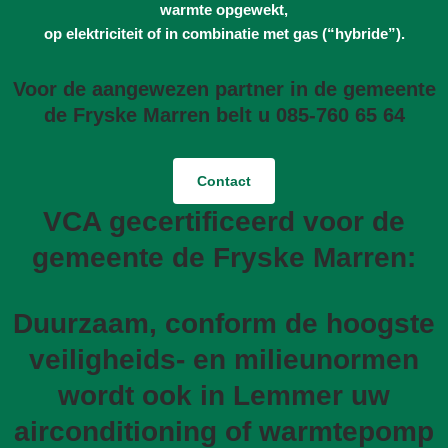
warmte opgewekt,
op elektriciteit of in combinatie met gas (“hybride”).
Voor de aangewezen partner in de gemeente
de Fryske Marren belt u 085-760 65 64
Contact
VCA gecertificeerd voor de
gemeente de Fryske Marren:
Duurzaam, conform de hoogste
veiligheids- en milieunormen
wordt ook in Lemmer uw
airconditioning of warmtepomp