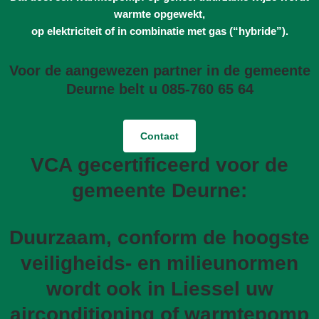
warmte opgewekt,
op elektriciteit of in combinatie met gas (“hybride”).
Voor de aangewezen partner in de gemeente
Deurne belt u 085-760 65 64
Contact
VCA gecertificeerd voor de
gemeente Deurne:
Duurzaam, conform de hoogste
veiligheids- en milieunormen
wordt ook in Liessel uw
airconditioning of warmtepomp