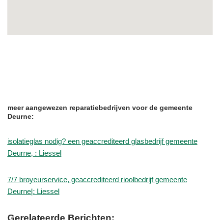
meer aangewezen reparatiebedrijven voor de gemeente
Deurne:
isolatieglas nodig? een geaccrediteerd glasbedrijf gemeente
Deurne, : Liessel
7/7 broyeurservice, geaccrediteerd rioolbedrijf gemeente
Deurne|: Liessel
Gerelateerde Berichten: