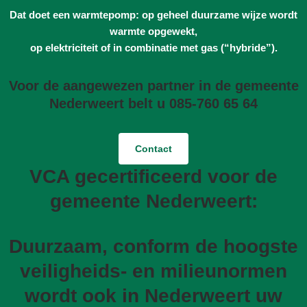
Dat doet een warmtepomp: op geheel duurzame wijze wordt
warmte opgewekt,
op elektriciteit of in combinatie met gas (“hybride”).
Voor de aangewezen partner in de gemeente
Nederweert belt u 085-760 65 64
Contact
VCA gecertificeerd voor de
gemeente Nederweert:
Duurzaam, conform de hoogste
veiligheids- en milieunormen
wordt ook in Nederweert uw