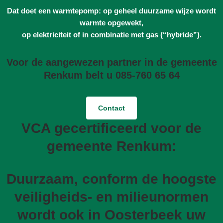
Dat doet een warmtepomp: op geheel duurzame wijze wordt
warmte opgewekt,
op elektriciteit of in combinatie met gas (“hybride”).
Voor de aangewezen partner in de gemeente
Renkum belt u 085-760 65 64
Contact
VCA gecertificeerd voor de
gemeente Renkum:
Duurzaam, conform de hoogste
veiligheids- en milieunormen
wordt ook in Oosterbeek uw