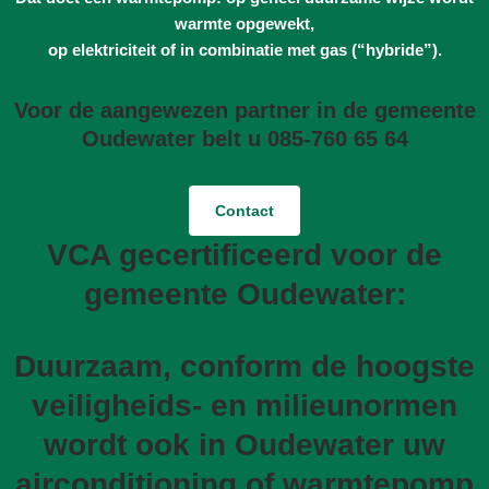
warmte opgewekt,
op elektriciteit of in combinatie met gas (“hybride”).
Voor de aangewezen partner in de gemeente
Oudewater belt u 085-760 65 64
Contact
VCA gecertificeerd voor de
gemeente Oudewater:
Duurzaam, conform de hoogste
veiligheids- en milieunormen
wordt ook in Oudewater uw
airconditioning of warmtepomp