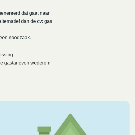
genereerd dat gaat naar
lternatief dan de cv: gas
 een noodzaak.
ossing.
6 de gastarieven wederom