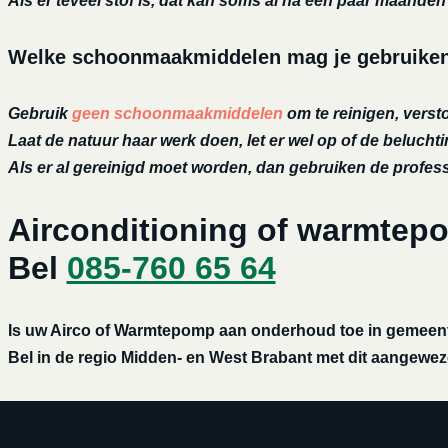
Als er teveel stof is, dat kan soms al na een paar maanden h
Welke schoonmaakmiddelen mag je gebruiken 
Gebruik
geen schoonmaakmiddelen
om te reinigen, versto
Laat de natuur haar werk doen, let er wel op of de belucht
Als er al gereinigd moet worden, dan gebruiken de profe
Airconditioning of warmtep
Bel
085-760 65 64
Is uw Airco of Warmtepomp aan onderhoud toe in gemeente
Bel in de regio Midden- en West Brabant met dit aangewezen