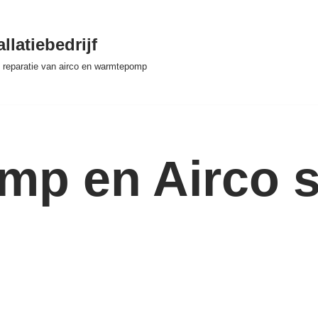
llatiebedrijf
 & reparatie van airco en warmtepomp
p en Airco se