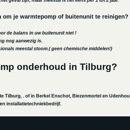
et geval zijn, maar meestal is het eens per 1 tot 2 jaar
.
om je warmtepomp of buitenunit te reinigen?
or de balans in uw buitenunit niet !
ing nog aanwezig is.
ssionals meestal stoom.( geen chemische middelen!)
omp onderhoud in Tilburg?
 Tilburg, . of in Berkel Enschot, Biezenmortel en Udenhou
 installatietechniekbedrijf.