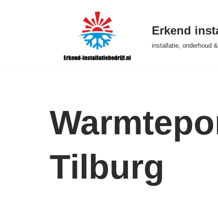
Ga
Erkend insta
naar
installatie, onderhoud
de
inhoud
Warmtepom
Tilburg