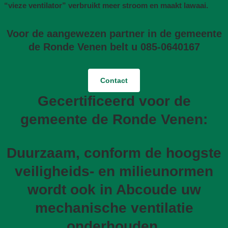
“vieze ventilator” verbruikt meer stroom en maakt lawaai.
Voor de aangewezen partner in de gemeente
de Ronde Venen belt u 085-0640167
Contact
Gecertificeerd voor de
gemeente de Ronde Venen:
Duurzaam, conform de hoogste
veiligheids- en milieunormen
wordt ook in Abcoude uw
mechanische ventilatie
onderhouden,