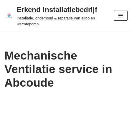
Erkend installatiebedrijf
Ga
installatie, onderhoud & reparatie van airco en
naar
warmtepomp
de
inhoud
Mechanische
Ventilatie service in
Abcoude