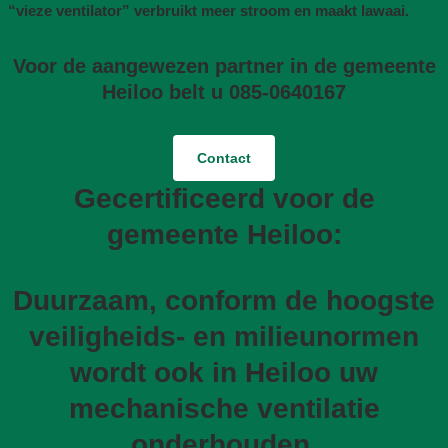
“vieze ventilator” verbruikt meer stroom en maakt lawaai.
Voor de aangewezen partner in de gemeente
Heiloo belt u 085-0640167
Contact
Gecertificeerd voor de
gemeente Heiloo:
Duurzaam, conform de hoogste
veiligheids- en milieunormen
wordt ook in Heiloo uw
mechanische ventilatie
onderhouden,