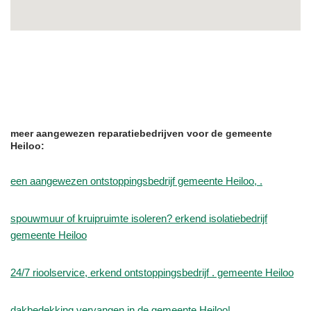
meer aangewezen reparatiebedrijven voor de gemeente
Heiloo:
een aangewezen ontstoppingsbedrijf gemeente Heiloo, .
spouwmuur of kruipruimte isoleren? erkend isolatiebedrijf
gemeente Heiloo
24/7 rioolservice, erkend ontstoppingsbedrijf . gemeente Heiloo
dakbedekking vervangen in de gemeente Heiloo|.