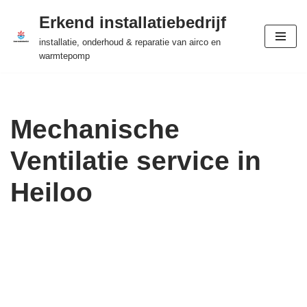
Erkend installatiebedrijf
Ga
installatie, onderhoud & reparatie van airco en
naar
warmtepomp
de
inhoud
Mechanische
Ventilatie service in
Heiloo