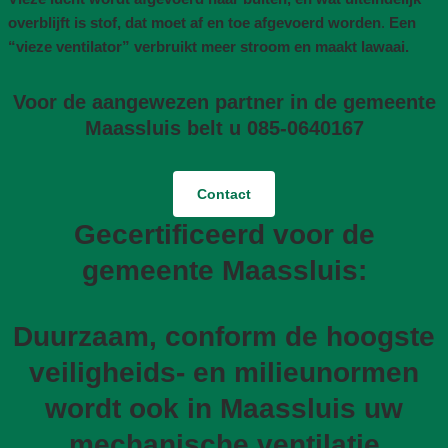
overblijft is stof, dat moet af en toe afgevoerd worden
.
Een
“vieze ventilator” verbruikt meer stroom en maakt lawaai.
Voor de aangewezen partner in de gemeente
Maassluis belt u 085-0640167
Contact
Gecertificeerd voor de
gemeente Maassluis:
Duurzaam, conform de hoogste
veiligheids- en milieunormen
wordt ook in Maassluis uw
mechanische ventilatie