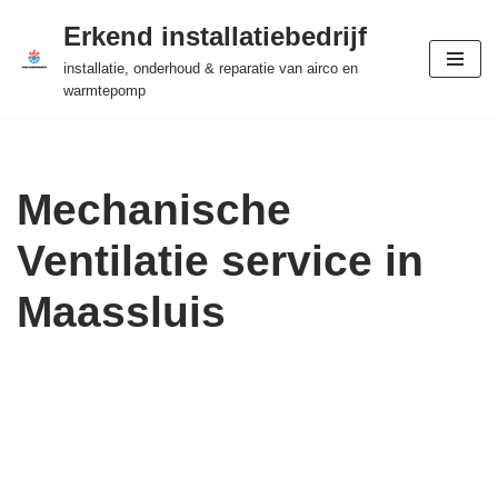
Erkend installatiebedrijf
Ga
installatie, onderhoud & reparatie van airco en
naar
warmtepomp
de
inhoud
Mechanische
Ventilatie service in
Maassluis