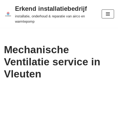
Erkend installatiebedrijf
Ga
installatie, onderhoud & reparatie van airco en
naar
warmtepomp
de
inhoud
Mechanische
Ventilatie service in
Vleuten