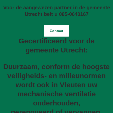
Voor de aangewezen partner in de gemeente
Utrecht belt u 085-0640167
Contact
Gecertificeerd voor de
gemeente Utrecht:
Duurzaam, conform de hoogste
veiligheids- en milieunormen
wordt ook in Vleuten uw
mechanische ventilatie
onderhouden,
gerenoveerd of vervangen.