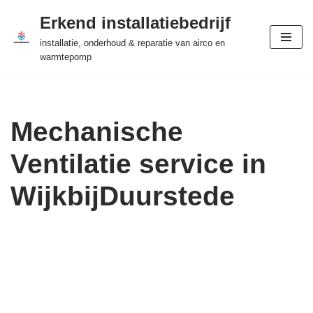
Erkend installatiebedrijf
Ga
installatie, onderhoud & reparatie van airco en
naar
warmtepomp
de
inhoud
Mechanische
Ventilatie service in
WijkbijDuurstede