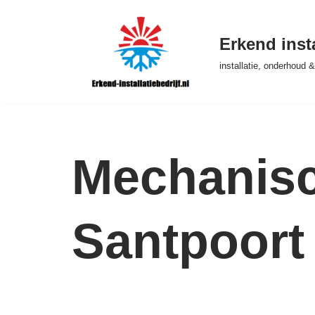
Ga
Erkend insta
naar
installatie, onderhoud
de
inhoud
Mechanisch
Santpoort