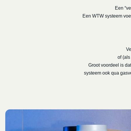
Een “ve
Een WTW systeem voert 
Ve
of (al
Groot voordeel is da
systeem ook qua gasver