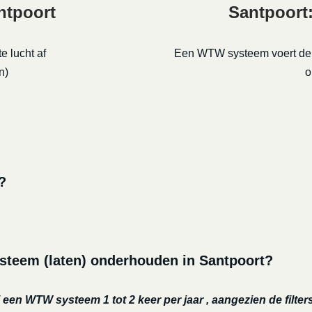
antpoort
Santpoort:
e lucht af
Een WTW systeem voert de g
n)
o
?
steem (laten) onderhouden in Santpoort?
j een
WTW systeem 1 tot 2 keer per jaar , aangezien de fil