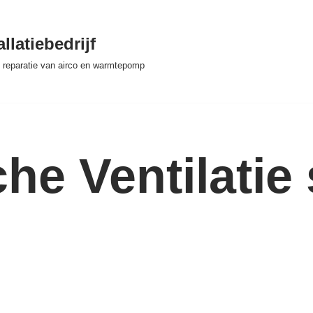
llatiebedrijf
 & reparatie van airco en warmtepomp
e Ventilatie 