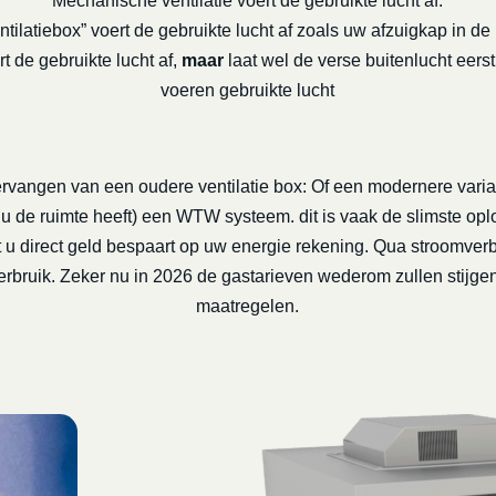
Mechanische ventilatie voert de gebruikte lucht af:
ntilatiebox” voert de gebruikte lucht af zoals uw afzuigkap in de
de gebruikte lucht af,
maar
laat wel de verse buitenlucht eers
voeren gebruikte lucht
rvangen van een oudere ventilatie box: Of een modernere varia
s u de ruimte heeft) een WTW systeem. dit is vaak de slimste opl
t u direct geld bespaart op uw energie rekening. Qua stroomve
bruik. Zeker nu in 2026 de gastarieven wederom zullen stijgen
maatregelen.