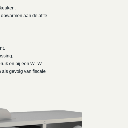
 keuken.
t opwarmen aan de af te
nt,
ossing.
rbruik en bij een WTW
 als gevolg van fiscale