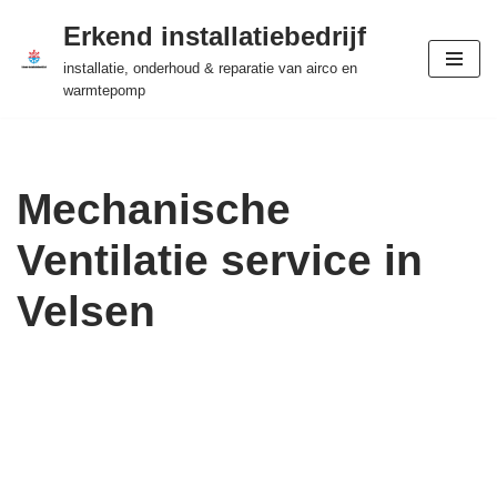
Erkend installatiebedrijf
Ga
installatie, onderhoud & reparatie van airco en
naar
warmtepomp
de
inhoud
Mechanische
Ventilatie service in
Velsen