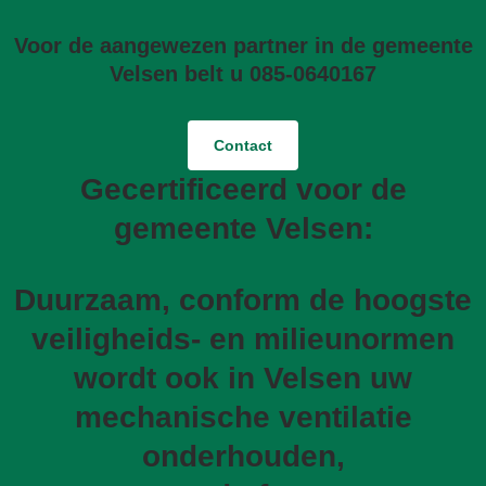
Voor de aangewezen partner in de gemeente
Velsen belt u 085-0640167
Contact
Gecertificeerd voor de
gemeente Velsen:
Duurzaam, conform de hoogste
veiligheids- en milieunormen
wordt ook in Velsen uw
mechanische ventilatie
onderhouden,